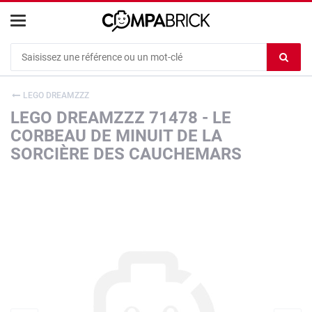
Cookies management panel
Ef
le
co
LEGO DREAMZZZ
du
LEGO DREAMZZZ 71478 - LE
c
CORBEAU DE MINUIT DE LA
SORCIÈRE DES CAUCHEMARS