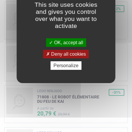
This site uses cookies
LEGO NINJAGO
-2%
and gives you control
71815 - LA BATAILLE DU DRAGON
over what you want to
SOURCE DE KAI
activate
A partir de
37,39 €
37,99 €
OK, accept all
LEGO NINJAGO
Deny all cookies
71806 - LE ROBOT ÉLÉMENTAIRE DE LA
TERRE DE COLE
Personalize
A partir de
41,83 €
LEGO NINJAGO
-31%
71808 - LE ROBOT ÉLÉMENTAIRE
DU FEU DE KAI
A partir de
20,79 €
29,99 €