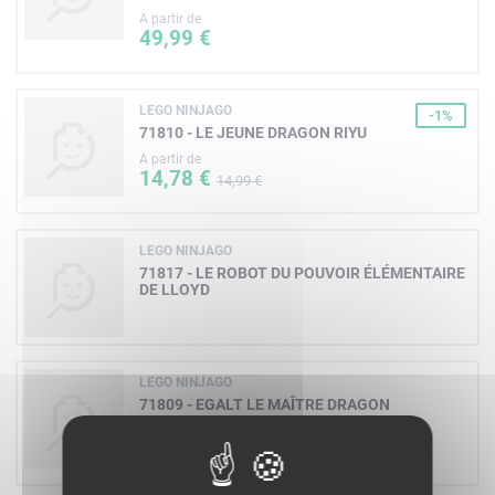
A partir de
49,99 €
LEGO NINJAGO
-1%
71810 - LE JEUNE DRAGON RIYU
A partir de
14,78 €
14,99 €
LEGO NINJAGO
71817 - LE ROBOT DU POUVOIR ÉLÉMENTAIRE
DE LLOYD
LEGO NINJAGO
71809 - EGALT LE MAÎTRE DRAGON
A partir de
83,99 €