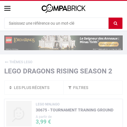
Cookies management panel
Ef
le
co
du
c
THÈMES LEGO
LEGO DRAGONS RISING SEASON 2
LES PLUS RÉCENTS
FILTRES
LEGO NINJAGO
30675 - TOURNAMENT TRAINING GROUND
A partir de
3,99 €