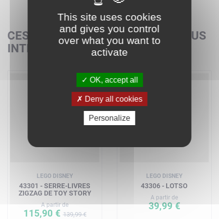
This site uses cookies
and gives you control
CES SETS POURRAIENT AUSSI VOUS
over what you want to
INTÉRESSER
activate
OK, accept all
-17%
Deny all cookies
Personalize
LEGO DISNEY
LEGO DISNEY
43301 - SERRE-LIVRES
43306 - LOTSO
ZIGZAG DE TOY STORY
A partir de
39,99 €
A partir de
115,90 €
139,99 €