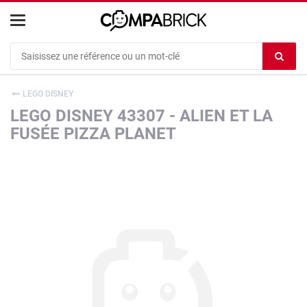
Cookies management panel
Ef
le
co
LEGO DISNEY
du
LEGO DISNEY 43307 - ALIEN ET LA
c
FUSÉE PIZZA PLANET