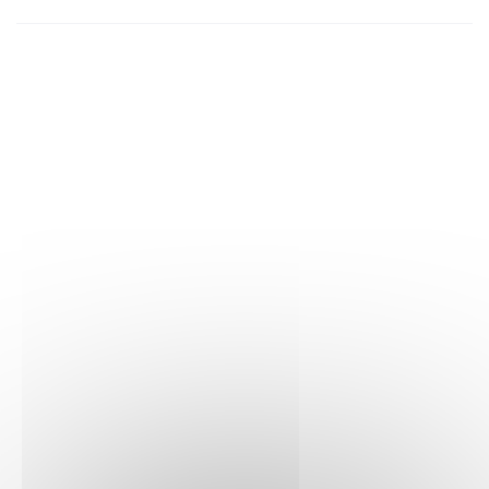
d'outils spéciaux, dont des lunettes à rayons X. Ron de
l'équipe au stand change une couche. Il dispose pour cela
d'un pistolet pour se débarrasser des couches sales. Les
constructeurs peuvent aussi zoomer et faire pivoter les sets
avec l'appli LEGO Builder.