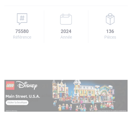
75580
2024
136
Référence
Année
Pièces