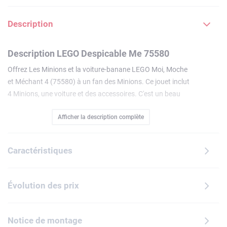
Description
Description LEGO Despicable Me 75580
Offrez Les Minions et la voiture-banane LEGO Moi, Moche
et Méchant 4 (75580) à un fan des Minions. Ce jouet inclut
4 Minions, une voiture et des accessoires. C'est un beau
cadeau à offrir à des enfants dès 6 ans, fans de Moi, Moche
Afficher la description complète
et Méchant 4 d'Illumination. À la recherche d'un set LEGO
Minions, d'une petite voiture ou d'un cadeau ? Jetez un œil à
la voiture-banane des Minions, dotée d'un siège pour le
Caractéristiques
conducteur et d'un moteur amovible. Le véhicule
s'accompagne de 4 Minions et d'accessoires. Dave le méga
Minion porte le moteur dans une main et une haltère dans
Évolution des prix
l'autre. Mel peint une banane, et Tim, l'agent de l'ALV
s'envole grâce aux pales rotatives sur sa tête et à la
télécommande dans ses mains. Au sol, son bureau dispose
Notice de montage