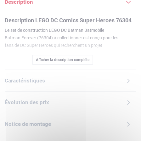
Description
Description LEGO DC Comics Super Heroes 76304
Le set de construction LEGO DC Batman Batmobile
Batman Forever (76304) à collectionner est conçu pour les
fans de DC Super Heroes qui recherchent un projet
gratifiant. Passionnant à construire, idéal pour jouer et
Afficher la description complète
suscitant l'admiration de tous lorsqu'il est exposé, ce kit
créatif LEGO DC Batman pour enfants est une idée de
cadeau spectaculaire pour les garçons et les filles à partir
Caractéristiques
de 12 ans. Cette réplique authentique de la voiture du film
Batman Forever est dotée d'un pare-brise moulé, de roues
mobiles, de décorations et d'un cockpit qui s'ouvre pour
Évolution des prix
révéler un intérieur détaillé. Le véhicule s'accompagne d'une
minifigurine de Batman à présenter sur son propre support.
Pour ajouter une dimension numérique à cette expérience,
Notice de montage
les constructeurs peuvent zoomer, faire pivoter les modèles
en 3D et suivre leur progression avec l'application LEGO