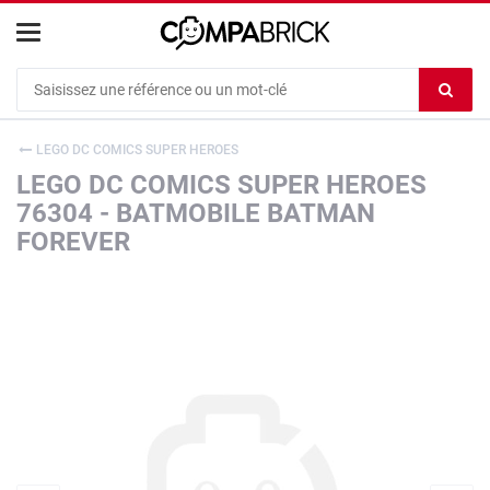
Cookies management panel
Ef
le
co
LEGO DC COMICS SUPER HEROES
du
LEGO DC COMICS SUPER HEROES
c
76304 - BATMOBILE BATMAN
FOREVER