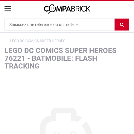
Cookies management panel
Ef
le
co
LEGO DC COMICS SUPER HEROES
du
LEGO DC COMICS SUPER HEROES
c
76221 - BATMOBILE: FLASH
TRACKING