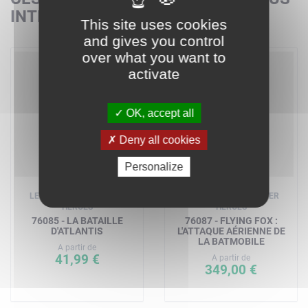
INTÉRESSER
This site uses cookies
and gives you control
over what you want to
activate
OK, accept all
Deny all cookies
Personalize
LEGO DC COMICS SUPER
LEGO DC COMICS SUPER
HEROES
HEROES
76085 - LA BATAILLE
76087 - FLYING FOX :
D'ATLANTIS
L'ATTAQUE AÉRIENNE DE
LA BATMOBILE
A partir de
41,99 €
A partir de
349,00 €