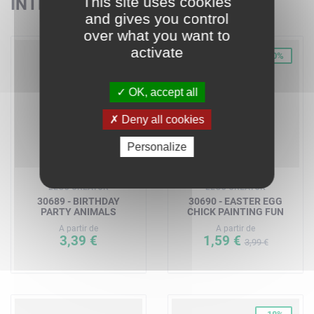
This site uses cookies
INTÉRESSER
and gives you control
over what you want to
activate
-60%
OK, accept all
Deny all cookies
Personalize
LEGO CREATOR
LEGO CREATOR
30689 - BIRTHDAY
30690 - EASTER EGG
PARTY ANIMALS
CHICK PAINTING FUN
A partir de
A partir de
3,39 €
1,59 €
3,99 €