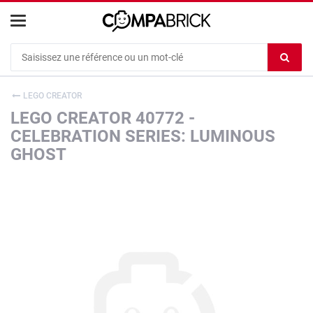
Cookies management panel
Ef
le
co
LEGO CREATOR
du
LEGO CREATOR 40772 -
c
CELEBRATION SERIES: LUMINOUS
GHOST