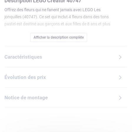
Description LEGO Creator 40747
Offrez des fleurs qui ne fanent jamais avec LEGO Les
jonquilles (40747). Ce set qui inclut 4 fleurs dans des tons
pastel est destiné aux garçons et aux filles de 8 ans et plus
et aux adultes passionnés de fleurs. Le bouquet à
Afficher la description complète
construire inclut 2 jonquilles jaunes et 2 jonquilles blanches,
avec des tiges vertes et des feuilles réglables pour
encourager la personnalisation. Une fois la construction
Caractéristiques
achevée, elles peuvent être exposées seules ou combinées
avec d'autres fleurs LEGO (vendues séparément) pour créer
un bouquet coloré de plus grande taille.
Évolution des prix
Notice de montage