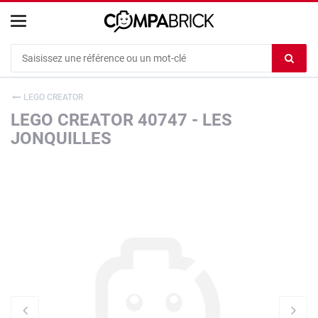
Cookies management panel
Ef
le
co
LEGO CREATOR
du
LEGO CREATOR 40747 - LES
c
JONQUILLES