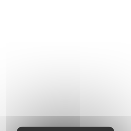
2 visages de citrouille – Le modèle de citrouille peut être
construit avec un visage effrayant traditionnel ou un
visage amical et souriant
Modèle à exposer – La citrouille et le fantôme en briques
LEGO reposent sur une plaque de construction verte. Ils
peuvent être exposés dans la maison pendant les
célébrations d'Halloween
Cadeau d'Halloween pour les enfants – Ce set permet
une expérience de construction et de jeu amusante. Il
peut être offert en cadeau aux enfants qui aiment
Halloween
Dimensions – Ce set de construction LEGO de 254 pièces
inclut une citrouille d'Halloween mesurant plus de 8 cm
de haut, 8 cm de large et 12 cm de profondeur