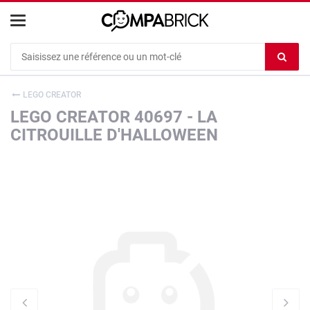
Cookies management panel
Ef
le
co
LEGO CREATOR
du
LEGO CREATOR 40697 - LA
c
CITROUILLE D'HALLOWEEN