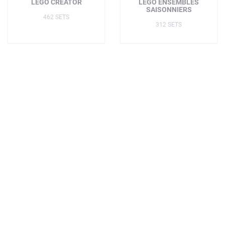
LEGO CREATOR
LEGO ENSEMBLES
SAISONNIERS
462 SETS
312 SETS