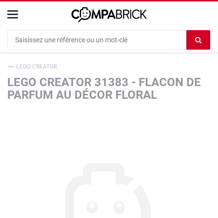
Cookies management panel
Ef
le
co
LEGO CREATOR
du
LEGO CREATOR 31383 - FLACON DE
c
PARFUM AU DÉCOR FLORAL