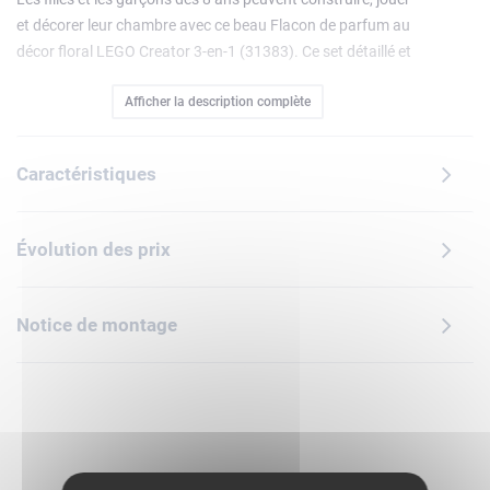
et décorer leur chambre avec ce beau Flacon de parfum au
décor floral LEGO Creator 3-en-1 (31383). Ce set détaillé et
amusant s'inspire de la mode et de la beauté et propose 3
Afficher la description complète
modèles à construire avec les mêmes briques.Créez un
élégant flacon de parfum avec vaporisateur sur un support
orné de fleurs colorées. Transformez-le ensuite en vase
Caractéristiques
avec un bouquet de fleurs colorées, ou en smoothie dans un
bocal avec une anse, une paille et un petit menu fleuri. Ce
jouet inclut 3 tuiles personnalisables pour décorer les
Évolution des prix
modèles : des étiquettes pour le flacon et le vase, et un
menu pour le smoothie.Ce set 3-en-1 constitue un petit
cadeau créatif pour les filles et les garçons qui aiment les
Notice de montage
fleurs, la mode et la beauté. L'appli LEGO Builder propose
une aventure de construction simple et intuitive avec des
outils de visualisation et des instructions en 3D. Les
modèles ne peuvent pas être construits simultanément.
Contient 286 pièces.