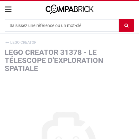
Cookies management panel
Ef
le
co
LEGO CREATOR
du
LEGO CREATOR 31378 - LE
c
TÉLESCOPE D'EXPLORATION
SPATIALE