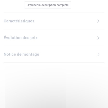
Afficher la description complète
briques.Les enfants peuvent construire un télescope
réglable sur trépied et un système solaire représentant le
Soleil et 7 planètes en orbite, puis les transformer en
Caractéristiques
microscope réglable ou en OVNI doté d'antennes et de pieds
mobiles à déployer.Chaque jouet inspiré de l'espace inclut
une brique lumineuse (piles incluses) que les enfants
Évolution des prix
peuvent allumer en appuyant sur un bouton pour projeter
des images depuis le télescope, éclairer des images avec le
microscope ou projeter une lumière sous l'OVNI. Le set
Notice de montage
inclut 3 lentilles interchangeables ornées d'images d'une
planète, d'une étoile et de la Lune, à projeter avec le
télescope ou à observer avec le microscope. Les modèles ne
peuvent pas être construits simultanément. Contient 278
pièces.