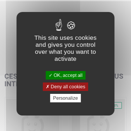
This site uses cookies
and gives you control
over what you want to
activate
CES SETS POURRAIENT AUSSI VOUS
OK, accept all
INTÉRESSER
Deny all cookies
Personalize
-32%
-48%