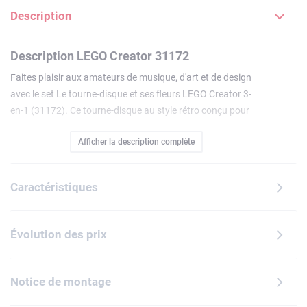
Description
Description LEGO Creator 31172
Faites plaisir aux amateurs de musique, d'art et de design
avec le set Le tourne-disque et ses fleurs LEGO Creator 3-
en-1 (31172). Ce tourne-disque au style rétro conçu pour
les filles et les garçons dès 8 ans inclut un plateau tournant,
Afficher la description complète
un bras de lecture mobile avec un stylet et 2 disques, ainsi
que des fleurs amovibles. Les fans de LEGO peuvent
construire 3 modèles sur le thème de la musique avec les
Caractéristiques
mêmes briques : un tourne-disque et ses fleurs, une radio
rétro dotée de boutons mobiles, d'une antenne réglable et
de fleurs amovibles ou un micro classique rotatif sur un
Évolution des prix
support fleuri. Chaque modèle est parfait pour s'amuser ou
décorer la maison. Avec 3 options de construction dans
chaque boîte, les sets LEGO Creator 3-en-1 constituent de
Notice de montage
beaux cadeaux. Les enfants seront ravis de construire ces