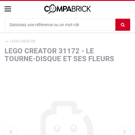
Cookies management panel
Ef
le
co
LEGO CREATOR
du
LEGO CREATOR 31172 - LE
c
TOURNE-DISQUE ET SES FLEURS