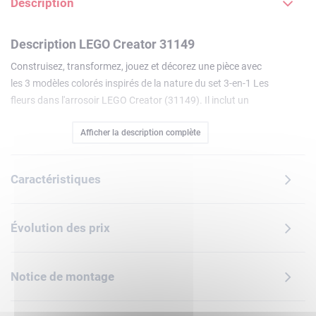
Description
Description LEGO Creator 31149
Construisez, transformez, jouez et décorez une pièce avec
les 3 modèles colorés inspirés de la nature du set 3-en-1 Les
fleurs dans l'arrosoir LEGO Creator (31149). Il inclut un
arrosoir jaune en briques avec une anse et une pomme. À
Afficher la description complète
l'intérieur se trouvent 3 fleurs ornées de pétales mobiles et 3
papillons sur des tiges transparentes qui semblent voler.
Les garçons et les filles de 8 ans et plus peuvent
Caractéristiques
transformer ce jouet inspiré de la nature en botte de pluie
jaune ornée de 3 fleurs avec des pétales mobiles ou en 2
adorables oiseaux jaunes sur un perchoir fleuri, puis
Évolution des prix
exposer leur modèle dans leur chambre. Les jouets LEGO
Creator 3-en-1 sont de beaux cadeaux créatifs pour enfants
qui incluent 3 modèles différents à construire. Que vous
Notice de montage
cherchiez un cadeau pour un amateur de superbes
véhicules, d'incroyables animaux ou de scènes urbaines