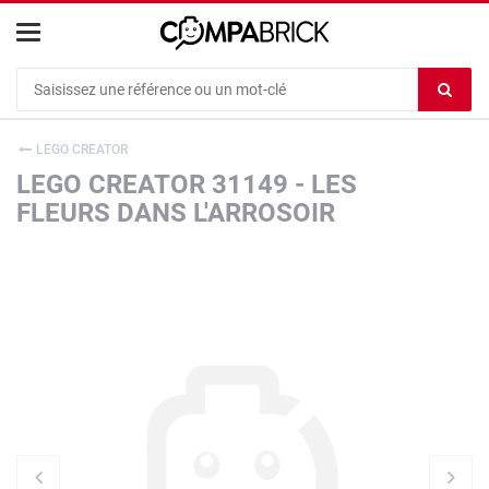
Cookies management panel
Ef
le
co
LEGO CREATOR
du
LEGO CREATOR 31149 - LES
c
FLEURS DANS L'ARROSOIR