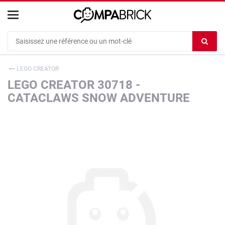
Cookies management panel
Ef
le
co
LEGO CREATOR
du
LEGO CREATOR 30718 -
c
CATACLAWS SNOW ADVENTURE