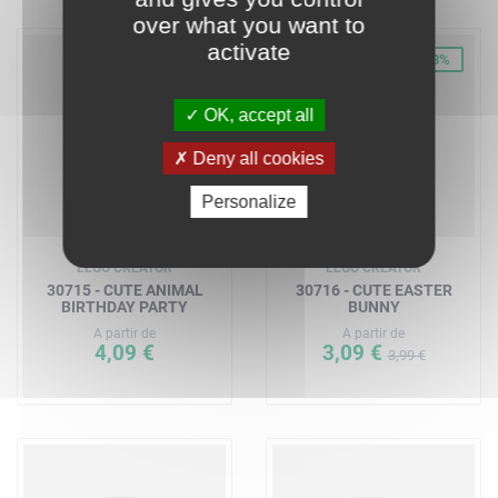
over what you want to
activate
-23%
OK, accept all
Deny all cookies
Personalize
LEGO CREATOR
LEGO CREATOR
30715 - CUTE ANIMAL
30716 - CUTE EASTER
BIRTHDAY PARTY
BUNNY
A partir de
A partir de
4,09 €
3,09 €
3,99 €