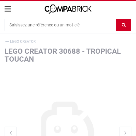
Cookies management panel
Ef
le
co
LEGO CREATOR
du
LEGO CREATOR 30688 - TROPICAL
c
TOUCAN