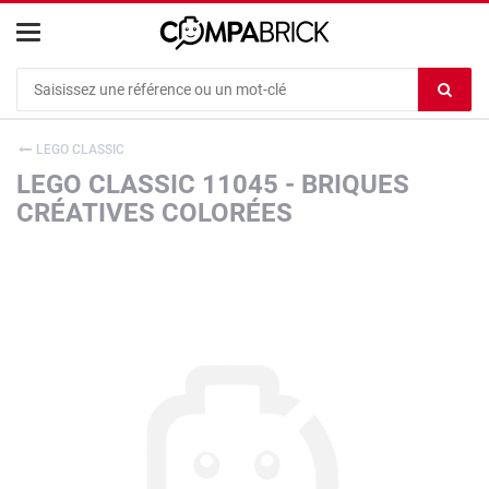
Cookies management panel
Ef
le
co
LEGO CLASSIC
du
LEGO CLASSIC 11045 - BRIQUES
c
CRÉATIVES COLORÉES