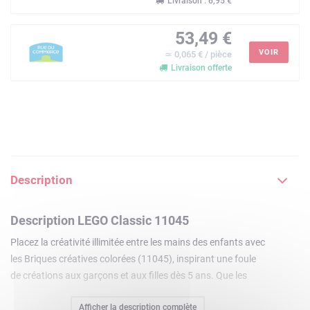
Livraison : 6,95 €
53,49 €
VOIR
≃ 0,065 € / pièce
Livraison offerte
Description
Description LEGO Classic 11045
Placez la créativité illimitée entre les mains des enfants avec
les Briques créatives colorées (11045), inspirant une foule
de créations aux garçons et aux filles dès 5 ans. Que les
enfants choisissent de construire les modèles suggérés ou
Afficher la description complète
de donner libre cours à leur imagination, ce fabuleux jeu