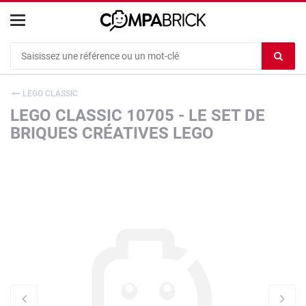
Cookies management panel
Ef
le
co
LEGO CLASSIC
du
LEGO CLASSIC 10705 - LE SET DE
c
BRIQUES CRÉATIVES LEGO