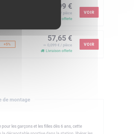
54,99 €
=
VOIR
≃ 0,094 € / pièce
Livraison offerte
57,65 €
+5%
VOIR
≃ 0,099 € / pièce
Livraison offerte
e de montage
our les garçons et les filles dès 6 ans, cette
la décapotable sportive dans la station, libérer les