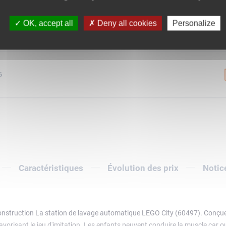
9
OK, accept all
Deny all cookies
Personalize
6
Caractéristiques
Évolution des prix
Notic
 construction La station de lavage automatique LEGO City (60497). Conçue p
orisant le jeu d'imitation. Les enfants peuvent conduire la muscle car ou 