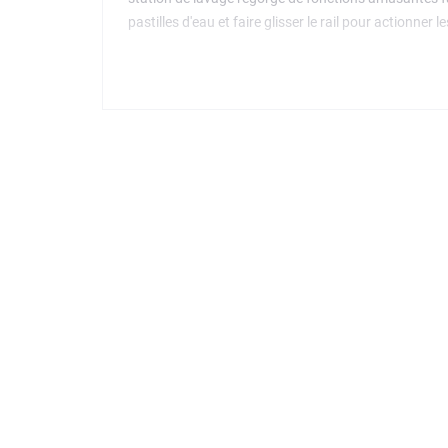
pastilles d'eau et faire glisser le rail pour actionne
éponge, 2 minifigurines de conducteurs et une pincé
l'application LEGO Builder, qui propose des outils de
d'autres modèles de la gamme LEGO City (vendus sé