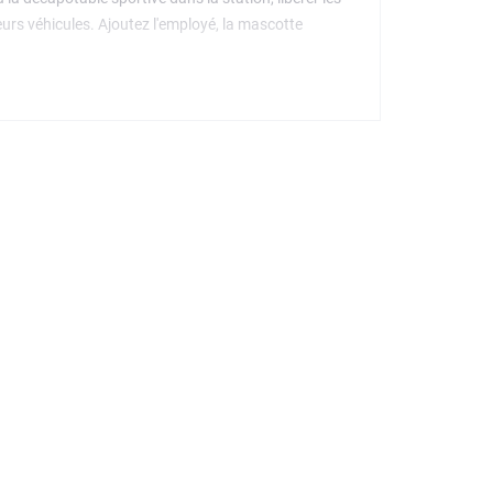
leurs véhicules. Ajoutez l'employé, la mascotte
ucteurs dans un voyage créatif intuitif avec
construction. Combinez ce set de voitures avec