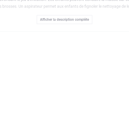
r les brosses. Un aspirateur permet aux enfants de fignoler le nettoyage de 
e d'imagination pour des heures d'amusement.Entraînez les jeunes constr
Afficher la description complète
 zoom, rotation des modèles en 3D et suivi de la progression au fil de la 
parément) pour des jeux encore plus amusants. Contient 583 pièces.