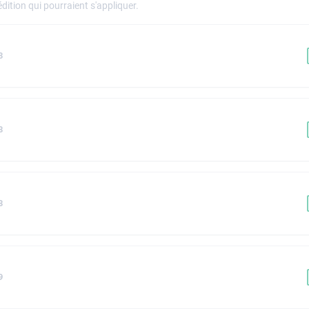
dition qui pourraient s'appliquer.
3
8
8
9