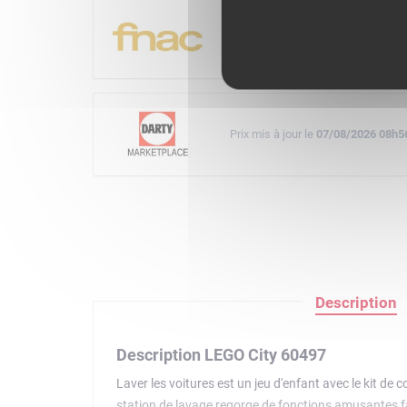
Prix mis à jour le
07/08/2026 09h0
Prix mis à jour le
07/08/2026 08h5
Description
Description LEGO City 60497
Laver les voitures est un jeu d'enfant avec le kit de
station de lavage regorge de fonctions amusantes fav