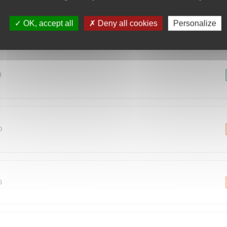
1
OK, accept all
Deny all cookies
Personalize
1
0
5