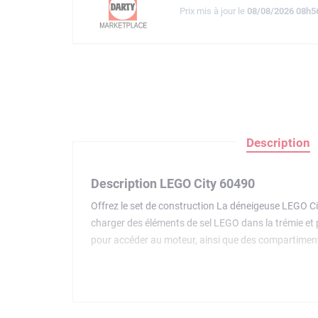
Prix mis à jour le
08/08/2026 08h5
Description
Description LEGO City 60490
Offrez le set de construction La déneigeuse LEGO Cit
charger des éléments de sel LEGO dans la trémie et 
pour accéder au moteur, ainsi que des compartiments
aventures de déneigement.Ce set constitue un superbe
les histoires créatives. Combinez ce set avec d'au
expérience de construction intuitive avec zoom, rota