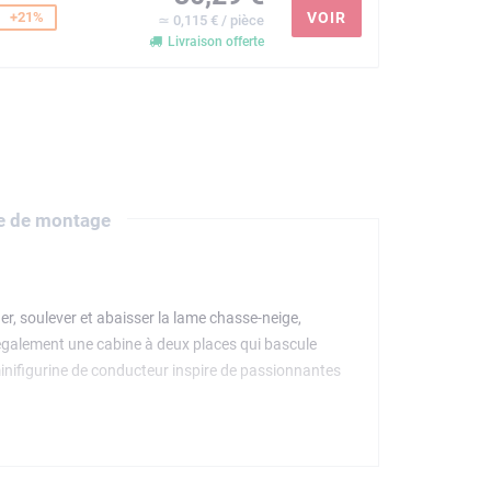
+21%
VOIR
≃ 0,115 € / pièce
Livraison offerte
e de montage
r, soulever et abaisser la lame chasse-neige,
 également une cabine à deux places qui bascule
minifigurine de conducteur inspire de passionnantes
les qui aiment les véhicules, la construction LEGO et
'aventures.L'appli LEGO Builder propose une
 pièces.