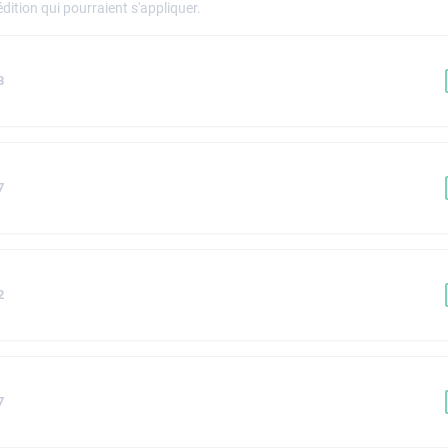
dition qui pourraient s'appliquer.
8
7
2
7