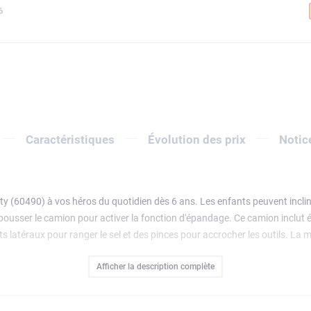
6
Caractéristiques
Évolution des prix
Notic
y (60490) à vos héros du quotidien dès 6 ans. Les enfants peuvent incline
pousser le camion pour activer la fonction d'épandage. Ce camion inclut
 latéraux pour ranger le sel et des pinces pour accrocher les outils. La 
 cadeau à offrir pour les fêtes ou un anniversaire aux garçons et aux fil
Afficher la description complète
tres jouets de la gamme LEGO City (vendus séparément) pour encore plus d
tion du modèle en 3D, sauvegarde et suivi de la progression. Contient 263