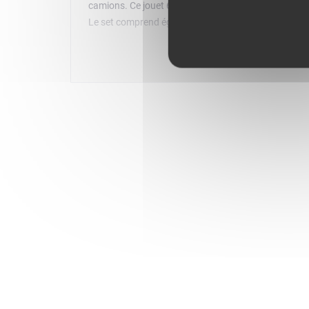
camions. Ce jouet 6+ inclut un camion de course dot
Le set comprend également des minifigurines de pilote
voiture de course et le camion de transport de voitu
modèles et les visualiser à 360° au fil de la constr
peuvent les découvrir de près avec des modèles réal