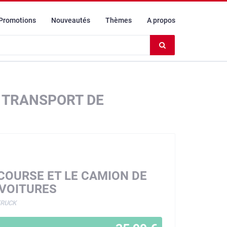
Promotions
Nouveautés
Thèmes
A propos
Effacer
le
contenu
du
champ
E TRANSPORT DE
 COURSE ET LE CAMION DE
VOITURES
TRUCK