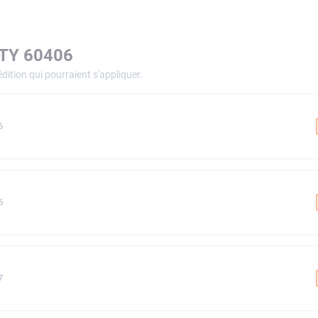
ITY 60406
dition qui pourraient s'appliquer.
6
6
7