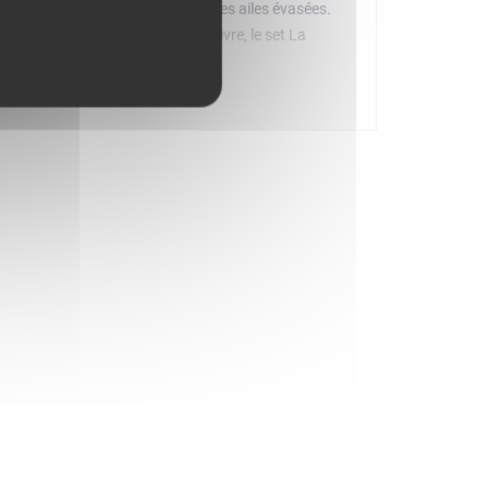
 des suspensions rabaissées et des ailes évasées.
 instructions papier faciles à suivre, le set La
uilder. Les enfants peuvent zoomer, faire pivoter les
nants. Grâce aux sets LEGO City Super véhicules, ils