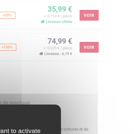
35,99 €
+20%
VOIR
≃ 0,110 € / pièce
Livraison offerte
74,99 €
+150%
VOIR
≃ 0,229 € / pièce
Livraison : 6,19 €
e de montage
ait pour les enfants passionnés de voitures et de
ant to activate