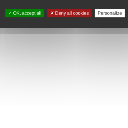
é d'une rampe de chargement fonctionnelle et une voiture de course avec
 et de chauffeur de camion qui stimulent l'imagination et le jeu. Outre des
OK, accept all
Deny all cookies
Personalize
res propose des instructions 3D étape par étape dans l'application LEGO B
Afficher la description complète
uction. Les enfants grandissent entourés de machines et de véhicules fasci
istes et des personnages amusants qui stimulent le jeu.