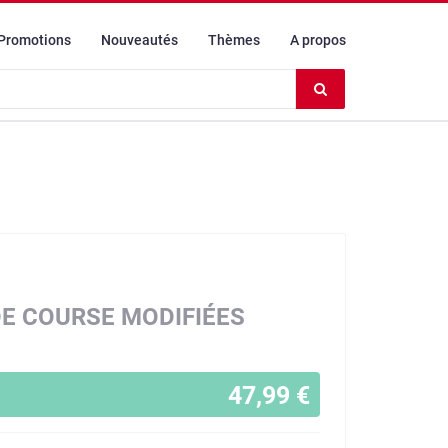
Promotions
Nouveautés
Thèmes
A propos
Effacer
le
contenu
du
champ
DE COURSE MODIFIÉES
47,99 €