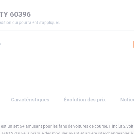
ITY 60396
dition qui pourraient s'appliquer.
7
Caractéristiques
Évolution des prix
Notic
t un set 6+ amusant pour les fans de voitures de course. Il inclut 2 voitu
 LEGO 2KDrive, ainsi que des modules avant et arrière interchangeables à 