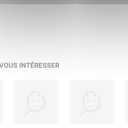
n LEGO Builder. Ici, les enfants peuvent explorer et sauvegarder des sets v
ant la construction
ions de jeux et d'aventures en combinant ce modèle avec d'autres sets de 
conformes aux normes industrielles les plus strictes. Ils sont compatibles
 LEGO sont soumises à des tests de chute, de chaleur, d'écrasement et de t
euses
 VOUS INTÉRESSER