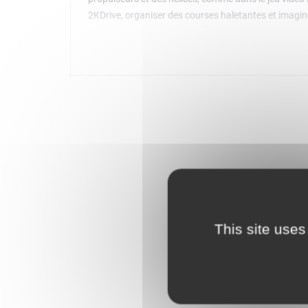
2KDrive, organiser des courses haletantes et imagine
Guide de construction interactif
Inclut des instructions papier faciles à suivre et des
construction, suivre la procédure de montage ou enc
Des jouets qui stimulent l'imagination
Avec les sets LEGO City, les enfants sont au cœur de l
favorisent le jeu d'imagination.
De l'action pied au plancher – Les enfants peuven
modifiées LEGO City (60396)
Que contient la boîte ? – Tout ce dont les enfants
que des propulseurs et des hélices et 2 minifigurin
Caractéristiques et fonctions – Les enfants peuve
This site uses
Un cadeau LEGO – Ce set de voitures de course co
l'action des courses à couper le souffle
Dimensions – La voiture de course mesure plus de 
Pas besoin de piles : les véhicules de ce jouet son