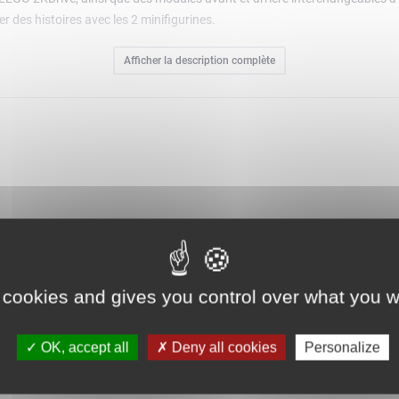
r des histoires avec les 2 minifigurines.
Afficher la description complète
 instructions dans l'application LEGO Builder pour zoomer, faire pivoter le
ore explorer et sauvegarder des sets virtuels.
'action : ils inventent des histoires et s'amusent à l'infini avec des struct
t recréer l'action du jeu vidéo LEGO 2KDrive ou mettre en scène leurs prop
 ont besoin pour construire une voiture de course et un tout-terrain pers
es de pilotes
nt perfectionner leurs voitures de course et les personnaliser en combina
 cookies and gives you control over what you w
nstitue un cadeau amusant à offrir pour un anniversaire ou toute autre 
OK, accept all
Deny all cookies
Personalize
5 cm de haut, 15 cm de long et 5 cm de large. Le tout-terrain mesure plu
t alimentés par l'imagination des enfants