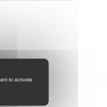
s modèles et les visualiser à 360° pendant la
ures détaillées et des véhicules fascinants qui
res courses avec le set Les voitures de course
onnalisables, des éléments de perfectionnement tels
nt les modules avant et arrière interchangeables
ant to activate
occasion aux enfants de 6 ans et plus qui aiment
s de 5 cm de haut, 14 cm de long et 6 cm de large