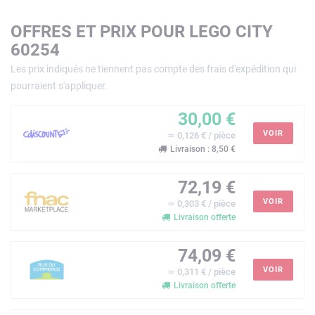
OFFRES ET PRIX POUR LEGO CITY
60254
Les prix indiqués ne tiennent pas compte des frais d'expédition qui
pourraient s'appliquer.
30,00 €
VOIR
≃ 0,126 € / pièce
Livraison : 8,50 €
72,19 €
VOIR
≃ 0,303 € / pièce
Livraison offerte
74,09 €
VOIR
≃ 0,311 € / pièce
Livraison offerte