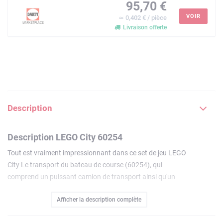
95,70 €
VOIR
≃ 0,402 € / pièce
Livraison offerte
Description
Description LEGO City 60254
Tout est vraiment impressionnant dans ce set de jeu LEGO
City Le transport du bateau de course (60254), qui
comprend un puissant camion de transport ainsi qu'un
bateau sportif et aérodynamique à turbo-propulseur qui
Afficher la description complète
flotte vraiment ! De plus, avec les figurines de pilote de
camion et de pilote de course Xtreme, le décor est planté