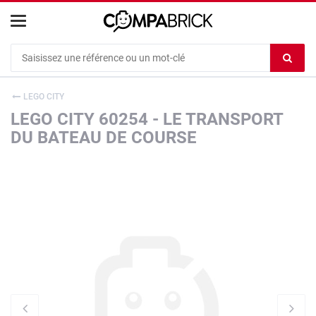
Cookies management panel
Ef
le
co
LEGO CITY
du
LEGO CITY 60254 - LE TRANSPORT
c
DU BATEAU DE COURSE