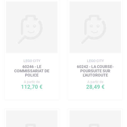
Les briques de construction LEGO sont conformes aux
normes industrielles les plus élevées ainsi qu'aux critères
de qualité rigoureux du groupe LEGO. Elles sont donc
compatibles entre elles et s'assemblent et se séparent
toujours facilement.
Le groupe LEGO soumet toutes les briques et pièces
LEGO à des tests de chute, pression, torsion, chaleur,
morsure, courbure, rayure et étirement, afin de s'assurer
que chaque set respecte les normes de qualité et de
LEGO CITY
LEGO CITY
sécurité les plus élevées au monde.
60246 - LE
60242 - LA COURSE-
COMMISSARIAT DE
POURSUITE SUR
POLICE
L'AUTOROUTE
A partir de
A partir de
112,70 €
28,49 €