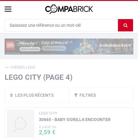
Cookies management panel
Ef
le
co
du
c
THÈMES LEGO
LEGO CITY (PAGE 4)
LES PLUS RÉCENTS
FILTRES
LEGO CITY
30665 - BABY GORILLA ENCOUNTER
A partir de
2,59 €