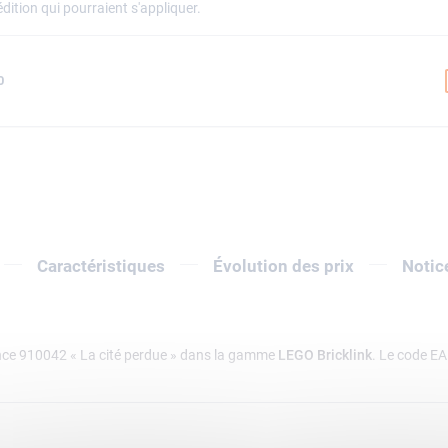
dition qui pourraient s'appliquer.
0
Caractéristiques
Évolution des prix
Notic
nce 910042 « La cité perdue » dans la gamme
LEGO Bricklink
. Le code E