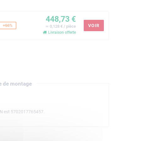
448,73 €
+66%
VOIR
≃ 0,128 € / pièce
Livraison offerte
e de montage
AN est 5702017765457.