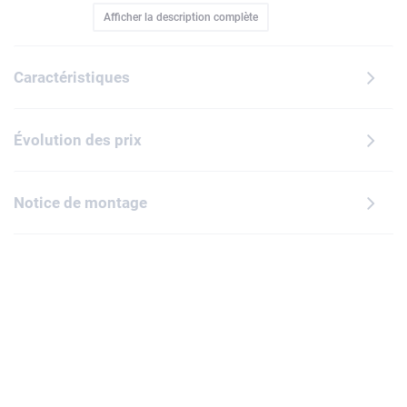
Afficher la description complète
inspiré du film fera le bonheur des filles et des garçons de
10 ans et plus. Les figurines en briques de Sulli, Bob et Bouh
peuvent également être exposées avec d'autres sets de
Caractéristiques
construction LEGO BrickHeadz à collectionner (chacun
vendu séparément) à l'aide des solides plaques de base
incluses. Contient 303 pièces.
Évolution des prix
Notice de montage