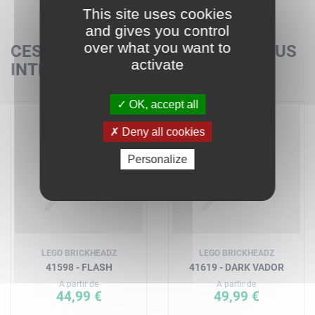
This site uses cookies
and gives you control
over what you want to
CES SETS POURRAIENT AUSSI VOUS
activate
INTÉRESSER
OK, accept all
Deny all cookies
Personalize
LEGO BRICKHEADZ
LEGO BRICKHEADZ
41598 - FLASH
41619 - DARK VADOR
A partir de
A partir de
44,99 €
49,99 €