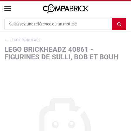
Cookies management panel
Ef
le
co
LEGO BRICKHEADZ
du
LEGO BRICKHEADZ 40861 -
c
FIGURINES DE SULLI, BOB ET BOUH