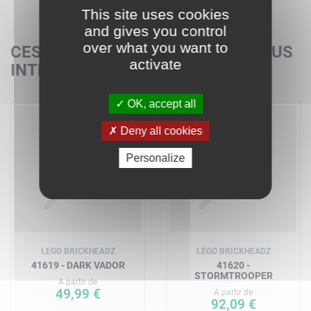
This site uses cookies
and gives you control
over what you want to
CES SETS POURRAIENT AUSSI VOUS
activate
INTÉRESSER
OK, accept all
Deny all cookies
Personalize
LEGO BRICKHEADZ
LEGO BRICKHEADZ
41619 - DARK VADOR
41620 -
STORMTROOPER
A partir de
49,99 €
A partir de
92,09 €