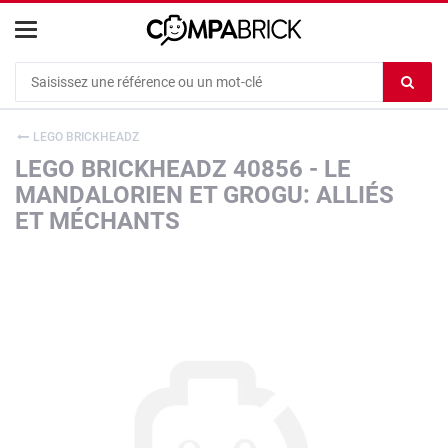
Cookies management panel
Ef
le
co
LEGO BRICKHEADZ
du
LEGO BRICKHEADZ 40856 - LE
c
MANDALORIEN ET GROGU: ALLIÉS
ET MÉCHANTS