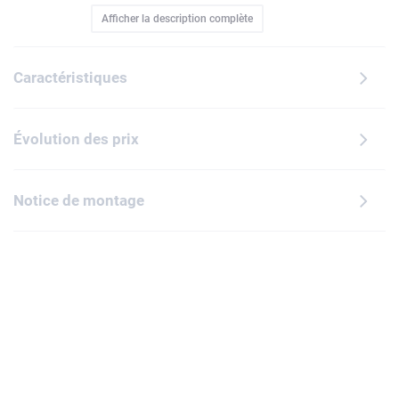
Afficher la description complète
Mandalorien,de Grogu, de la Colonelle Ward, d'un
Snowtrooper membre des Vestiges impériaux et d'un
Anzellan dotés d'accessoires authentiques, vus dans Star
Caractéristiques
Wars : Le Mandalorien et Grogu. Construisez Mando et
Grogu portant une armure en beskar, l'Anzellan avec ses
équipements de forgeron de droïdes, et plus encore pour
Évolution des prix
créer une décoration Star Wars spectaculaire. Contient 661
pièces.
Notice de montage