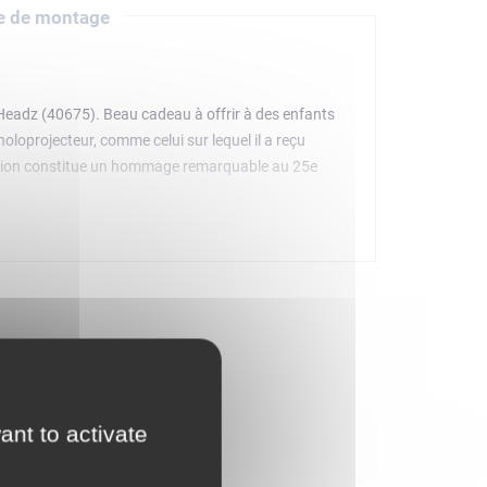
e de montage
Headz (40675). Beau cadeau à offrir à des enfants
oloprojecteur, comme celui sur lequel il a reçu
uction constitue un hommage remarquable au 25e
ant to activate