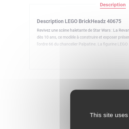
Description
Description LEGO BrickHeadz 40675
Revivez une scène haletante de Star Wars : La Rev
dès 10 ans, ce modèle à construire et exposer présent
l'ordre 66 du chancelier Palpatine. La figurine L
anniversaire de LEGO Star Wars.
This site uses