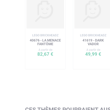
LEGO BRICKHEADZ
LEGO BRICKHEADZ
40676 - LA MENACE
41619 - DARK
FANTÔME
VADOR
A partir de
A partir de
82,67 €
49,99 €
CES THÈMES POURRAIENT AUS