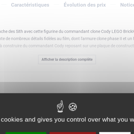
Caractéristiques
Évolution des prix
Notic
anche des Sith avec cette figurine du commandant clone Cody LEGO Brick
e de nombreux détails fidèles au film, dont l'armure clone phase II et un h
EGO à construire du commandant Cody reposant sur une plaque de constr
Afficher la description complète
 cookies and gives you control over what you w