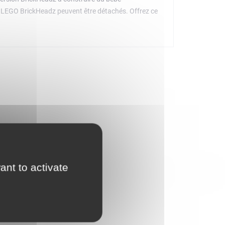
ase LEGO BrickHeadz peuvent être détachés. Offrez ce
ant to activate