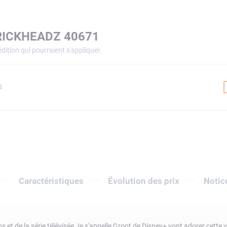
RICKHEADZ 40671
dition qui pourraient s'appliquer.
5
Caractéristiques
Évolution des prix
Notic
s et de la série télévisée Je s'appelle Groot de Disney+ vont adorer cette