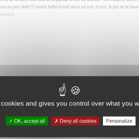
root en pot (40671) inclut bébé Groot dans un pot. Groot, le pot et la b
ou plus.
 cookies and gives you control over what you w
OK, accept all
Deny all cookies
Personalize