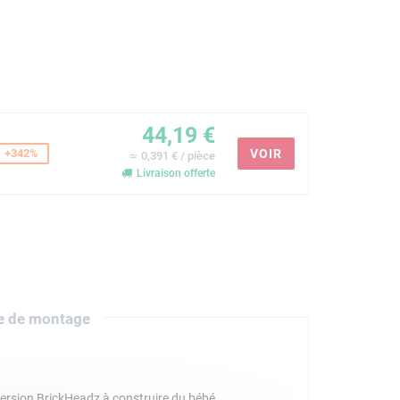
44,19 €
+342%
VOIR
≃ 0,391 € / pièce
Livraison offerte
e de montage
 version BrickHeadz à construire du bébé