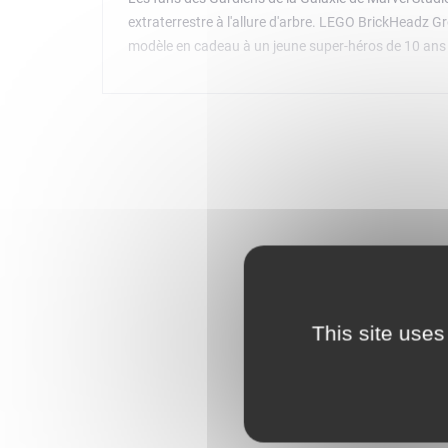
extraterrestre à l'allure d'arbre. LEGO BrickHeadz G
modèle en cadeau à un jeune super-héros de 10 ans 
This site uses