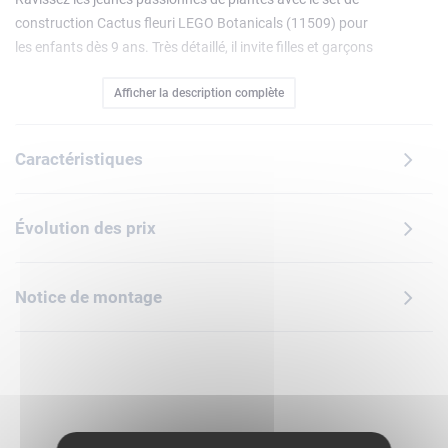
construction Cactus fleuri LEGO Botanicals (11509) pour
les enfants dès 9 ans. Très détaillé, il invite filles et garçons
à créer en s'amusant de jolis cactus décoratifs.Les enfants
Afficher la description complète
cultivent leur créativité en construisant 2 cactus LEGO. Le
plus grand, en pleine floraison, présente au sommet une
fleur rose avec un cœur jaune, et le plus petit présente des
Caractéristiques
boutons floraux roses à différents stades. Les cactus sont
d'un vert réaliste etils sont présentés dans un pot bleu
pastel. Ils constituent ainsi une décoration à exposer dans
Évolution des prix
une chambre ou dans la maison une fois la construction
terminée.Superbe cadeau à offrir aux filles et aux garçons
pour un anniversaire ou une occasion spéciale, il ravira
Notice de montage
également les amoureux de la nature de tous âges. Ce set
LEGO Botanicals est disponible dans l'application LEGO
Builder, où les enfants peuvent visualiser leurs modèles et
suivre leur progression. Contient 482 pièces.