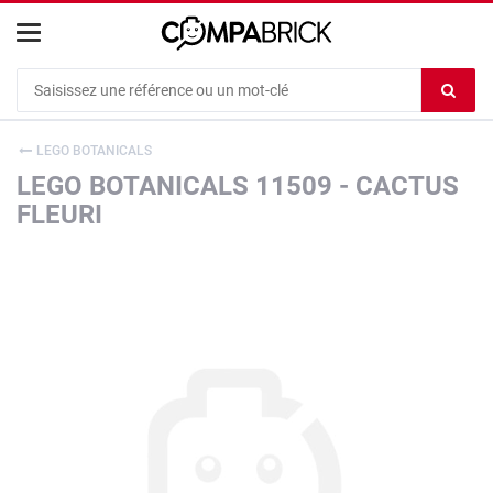
Cookies management panel
Ef
le
co
LEGO BOTANICALS
du
LEGO BOTANICALS 11509 - CACTUS
c
FLEURI