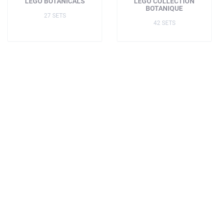
LEGO BOTANICALS
LEGO COLLECTION
BOTANIQUE
27 SETS
42 SETS