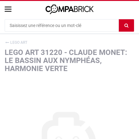
Cookies management panel
Ef
le
co
LEGO ART
du
LEGO ART 31220 - CLAUDE MONET:
c
LE BASSIN AUX NYMPHÉAS,
HARMONIE VERTE