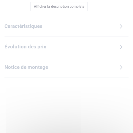
Afficher la description complète
York, qui abrite plus de 1,5 million d'œuvres d'art dont la
célèbre toile de 1899 de Monet, cette décoration en briques
LEGO rend hommage aux textures et à la beauté de son
Caractéristiques
style impressionniste. Cette réinterprétation du chef-
d'œuvre utilise de manière créative des éléments LEGO pour
représenter les arbres, le pont et les nénuphars peints dans
Évolution des prix
le jardin de Giverny que Monet entretenait avec
passion.Fascinant et très détaillé, ce set inspiré de Monet
intègre un système d'accrochage au dos. Exposez-le au mur
Notice de montage
pour ajouter une touche décorative naturelle et sereine chez
vous. Faites-vous plaisir ou surprenez un adulte fan de
loisirs créatifs avec ce set LEGO Art offrant une activité
immersive, créative et relaxante à base de briques LEGO.
Contient 3 179 pièces.