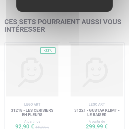
CES SETS POURRAIENT AUSSI VOUS
INTÉRESSER
-23%
LEGO ART
LEGO ART
31218 - LES CERISIERS
31221 - GUSTAV KLIMT -
EN FLEURS
LE BAISER
A partir de
A partir de
92,90 €
299,99 €
119,99 €