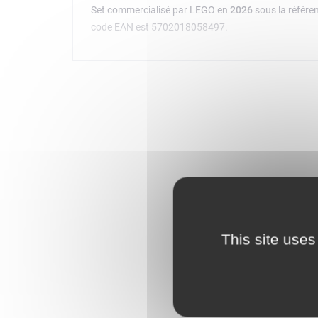
Set commercialisé par LEGO en
2026
sous la référ
code EAN est 5702018058497.
This site uses