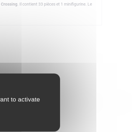
 Crossing
. Il contient 33 pièces et 1 minifigurine. Le
ant to activate