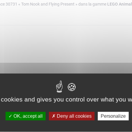
ence 30731 « Tom Nook and Flying Present » dans la gamme
LEGO Animal
 cookies and gives you control over what you w
OK, accept all
Deny all cookies
Personalize