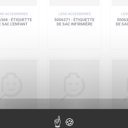
GO ACCESSOIRES
LEGO ACCESSOIRES
LEG
6368 - ÉTIQUETTE
5006371 - ÉTIQUETTE
50063
E SAC L'ENFANT
DE SAC INFIRMIÈRE
DE SA
LEGO MARVEL
LEGO MARVEL
L
171 - L'ARMURE
76168 - L'ARMURE
76172