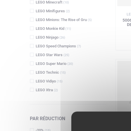
LEGO Minecraft
(10)
LEGO Minifigures
(2)
LE
LEGO Minions: The Rise of Gru
500
(5)
D
LEGO Monkie Kid
(11)
LEGO Ninjago
(26)
LEGO Speed Champions
(7)
LEGO Star Wars
(25)
LEGO Super Mario
(20)
LEGO Technic
(15)
LEGO Vidiyo
(15)
LEGO Xtra
(2)
PAR RÉDUCTION
76
-20%
(15)