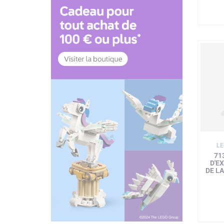
LE
71
D'E
DE L