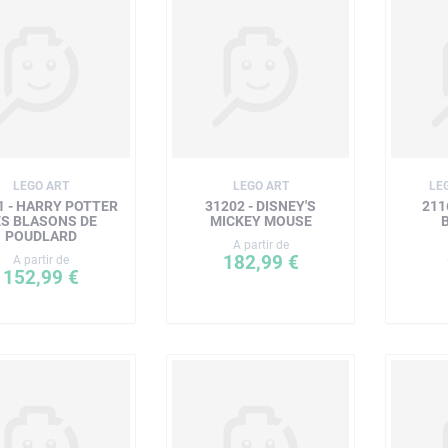
LEGO ART
LEGO ART
LE
1 - HARRY POTTER
31202 - DISNEY'S
211
ES BLASONS DE
MICKEY MOUSE
POUDLARD
A partir de
182,99 €
A partir de
152,99 €