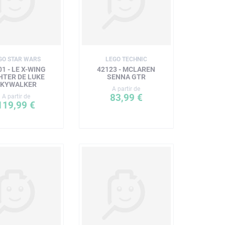
GO STAR WARS
LEGO TECHNIC
01 - LE X-WING
42123 - MCLAREN
HTER DE LUKE
SENNA GTR
SKYWALKER
A partir de
83,99 €
A partir de
119,99 €