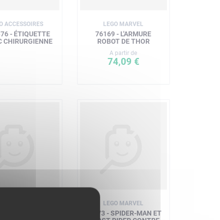
O ACCESSOIRES
LEGO MARVEL
76 - ÉTIQUETTE
76169 - L'ARMURE
C CHIRURGIENNE
ROBOT DE THOR
A partir de
74,09 €
EGO MARVEL
LEGO MARVEL
 - LE COMBAT DE
76173 - SPIDER-MAN ET