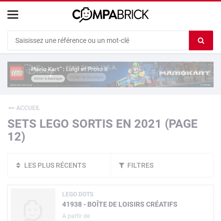
Cookies management panel
Ef
le
co
du
c
ACCUEIL
SETS LEGO SORTIS EN 2021 (PAGE
12)
LES PLUS RÉCENTS
FILTRES
LEGO DOTS
41938 - BOÎTE DE LOISIRS CRÉATIFS
A partir de