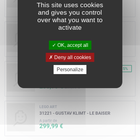
A partir de
This site uses cookies
132,90 €
149,99 €
and gives you control
over what you want to
activate
LEGO IDEAS
21369 - THE X-FILES
A partir de
OK, accept all
199,99 €
Deny all cookies
LEGO ARCHITECTURE
-15%
Personalize
21067 - TOWER BRIDGE
A partir de
230,90 €
269,99 €
LEGO ART
31221 - GUSTAV KLIMT - LE BAISER
A partir de
299,99 €