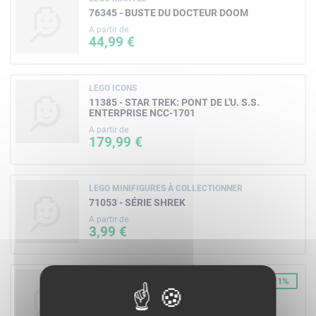
76345 - BUSTE DU DOCTEUR DOOM
A partir de
44,99 €
LEGO ICONS
11385 - STAR TREK: PONT DE L'U. S.S.
ENTERPRISE NCC-1701
A partir de
179,99 €
LEGO MINIFIGURES À COLLECTIONNER
71053 - SÉRIE SHREK
A partir de
3,99 €
LEGO SUPER MARIO
-11%
72051 - JEU D'ARCADE DONKEY
KONG