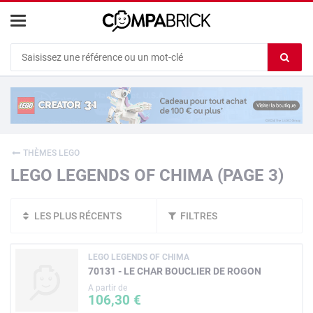
Cookies management panel
Ef
le
co
du
c
THÈMES LEGO
LEGO LEGENDS OF CHIMA (PAGE 3)
LES PLUS RÉCENTS
FILTRES
LEGO LEGENDS OF CHIMA
70131 - LE CHAR BOUCLIER DE ROGON
A partir de
106,30 €