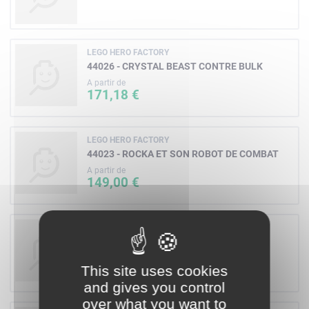
LEGO HERO FACTORY
44026 - CRYSTAL BEAST CONTRE BULK
A partir de
171,18 €
LEGO HERO FACTORY
44023 - ROCKA ET SON ROBOT DE COMBAT
A partir de
149,00 €
LEGO HERO FACTORY
44020 - FLYER BEAST VS. BREEZ
A partir de
171,18 €
This site uses cookies
and gives you control
over what you want to