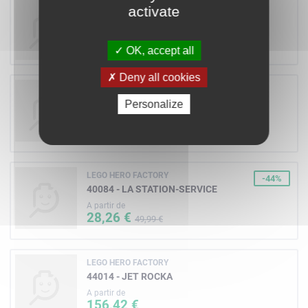
LEGO HERO FACTORY
activate
44002 - ROCKA
OK, accept all
Deny all cookies
LEGO HERO FACTORY
44007 - OGRUM
Personalize
A partir de
249,33 €
LEGO HERO FACTORY
-44%
40084 - LA STATION-SERVICE
A partir de
28,26 €
49,99 €
LEGO HERO FACTORY
44014 - JET ROCKA
A partir de
156,42 €