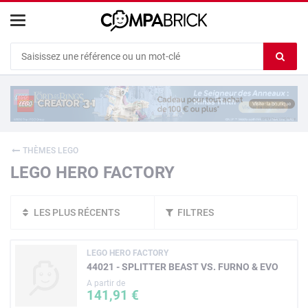
Cookies management panel
Ef
le
co
du
c
THÈMES LEGO
LEGO HERO FACTORY
LES PLUS RÉCENTS
FILTRES
LEGO HERO FACTORY
44021 - SPLITTER BEAST VS. FURNO & EVO
A partir de
141,91 €