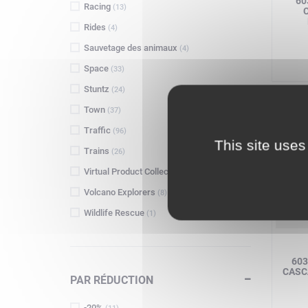
60
Racing
(13)
Rides
(4)
Sauvetage des animaux
(4)
Space
(33)
Stuntz
(24)
Town
(37)
Traffic
(96)
This site uses
Trains
(26)
Virtual Product Collection
(1)
Volcano Explorers
(8)
Wildlife Rescue
(1)
603
CASC
PAR RÉDUCTION
-20%