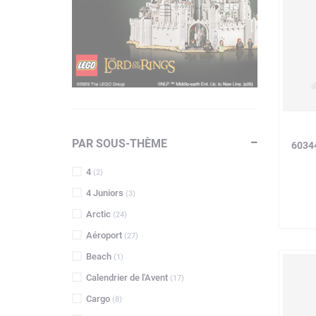
PAR SOUS-THÈME
6034
4
(2)
4 Juniors
(3)
Arctic
(24)
Aéroport
(27)
Beach
(1)
Calendrier de l'Avent
(17)
Cargo
(8)