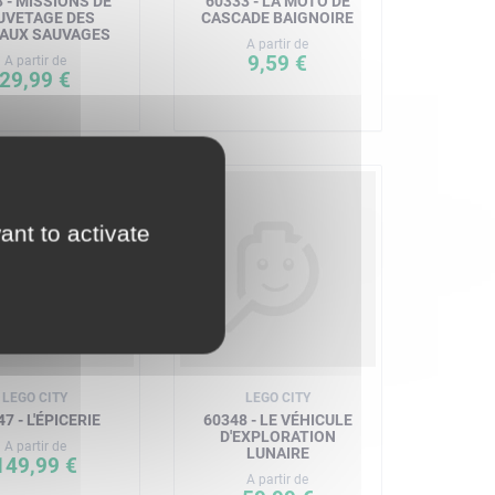
 - MISSIONS DE
60333 - LA MOTO DE
UVETAGE DES
CASCADE BAIGNOIRE
AUX SAUVAGES
A partir de
9,59 €
A partir de
29,99 €
ant to activate
LEGO CITY
LEGO CITY
7 - L'ÉPICERIE
60348 - LE VÉHICULE
D'EXPLORATION
A partir de
LUNAIRE
149,99 €
A partir de