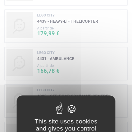
LEGO CITY
4439 - HEAVY-LIFT HELICOPTER
A partir de
179,99 €
LEGO CITY
4431 - AMBULANCE
A partir de
166,78 €
LEGO CITY
4205 - OFF-ROAD COMMAND CENTRE
A partir de
123,71 €
This site uses cookies
and gives you control
LEGO CITY