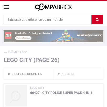
Cookies management panel
Ef
le
co
du
c
THÈMES LEGO
LEGO CITY (PAGE 26)
LES PLUS RÉCENTS
FILTRES
LEGO CITY
66427 - CITY POLICE SUPER PACK 4-IN-1