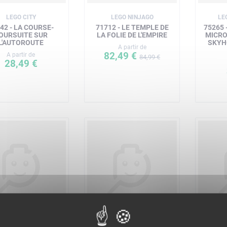
LEGO CITY
LEGO NINJAGO
LE
42 - LA COURSE-
71712 - LE TEMPLE DE
75265 
OURSUITE SUR
LA FOLIE DE L'EMPIRE
MICRO
L'AUTOROUTE
SKYH
A partir de
82,49 €
A partir de
84,99 €
28,49 €
EGO STAR WARS
LEGO CITY