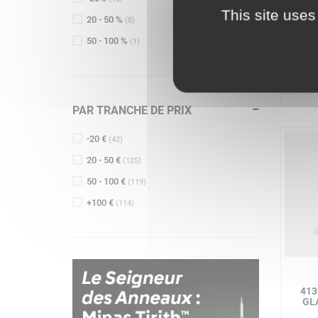
752
This site uses
20 - 50 %
(8)
50 - 100 %
(1)
PAR TRANCHE DE PRIX
-20 €
(42)
20 - 50 €
(125)
50 - 100 €
(119)
+100 €
(114)
413
GL