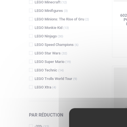
LEGO Minecraft
(12)
LEGO Minifigures
(3)
602
LEGO Minions: The Rise of Gru
P
(2)
LEGO Monkie Kid
(13)
LEGO Ninjago
(30)
LEGO Speed Champions
(6)
LEGO Star Wars
(32)
LEGO Super Mario
(19)
LEGO Technic
(14)
LEGO Trolls World Tour
(9)
LEGO Xtra
(4)
PAR RÉDUCTION
L
-20%
(12)