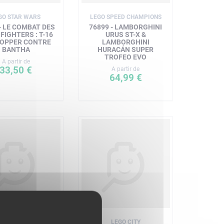
GO STAR WARS
LEGO SPEED CHAMPIONS
- LE COMBAT DES
76899 - LAMBORGHINI
FIGHTERS : T-16
URUS ST-X &
OPPER CONTRE
LAMBORGHINI
BANTHA
HURACÁN SUPER
TROFEO EVO
A partir de
33,50 €
A partir de
64,99 €
LEGO DISNEY
LEGO CITY