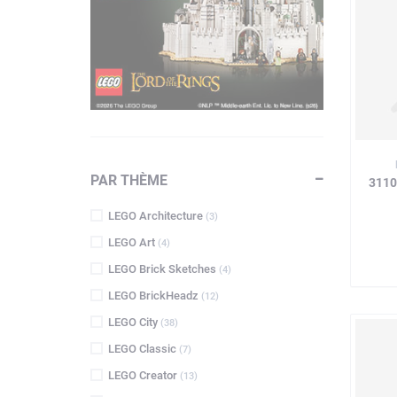
PAR THÈME
3110
LEGO Architecture
(3)
LEGO Art
(4)
LEGO Brick Sketches
(4)
LEGO BrickHeadz
(12)
LEGO City
(38)
LEGO Classic
(7)
LEGO Creator
(13)