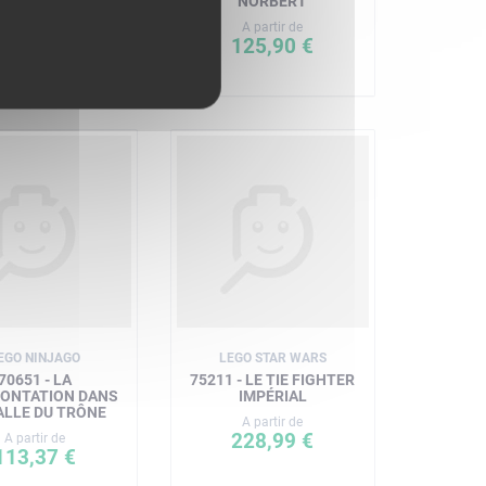
NORBERT
52,80 €
A partir de
125,90 €
EGO NINJAGO
LEGO STAR WARS
70651 - LA
75211 - LE TIE FIGHTER
ONTATION DANS
IMPÉRIAL
ALLE DU TRÔNE
A partir de
228,99 €
A partir de
113,37 €