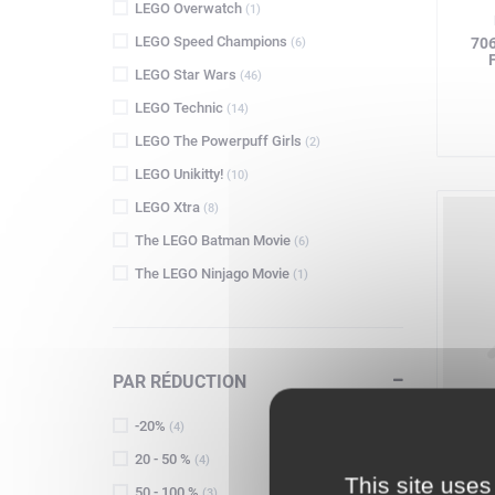
LEGO Overwatch
(1)
LEGO Speed Champions
70
(6)
LEGO Star Wars
(46)
LEGO Technic
(14)
LEGO The Powerpuff Girls
(2)
LEGO Unikitty!
(10)
LEGO Xtra
(8)
The LEGO Batman Movie
(6)
The LEGO Ninjago Movie
(1)
PAR RÉDUCTION
L
-20%
(4)
7
20 - 50 %
(4)
This site uses
50 - 100 %
(3)