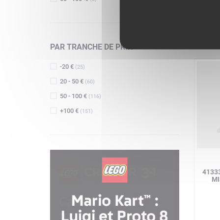
PAR TRANCHE DE PRIX
-20 €
(25)
20 - 50 €
(60)
50 - 100 €
(116)
+100 €
(151)
41333
MI