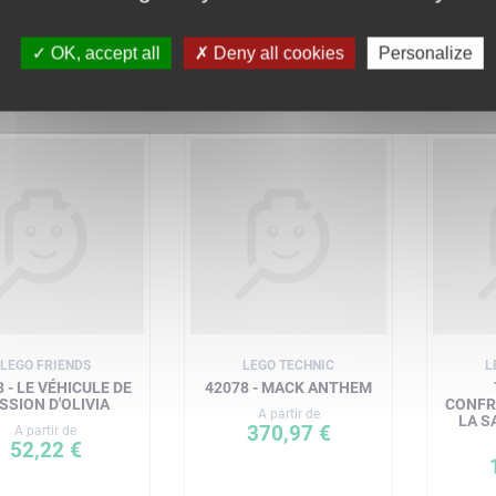
464,99 €
A partir de
228,90 €
OK, accept all
Deny all cookies
Personalize
LEGO FRIENDS
LEGO TECHNIC
L
 - LE VÉHICULE DE
42078 - MACK ANTHEM
SSION D'OLIVIA
CONFR
A partir de
LA S
370,97 €
A partir de
52,22 €