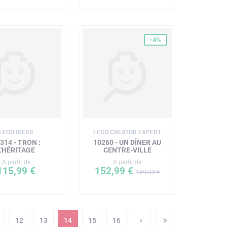
-4%
LEGO IDEAS
LEGO CREATOR EXPERT
314 - TRON :
10260 - UN DÎNER AU
L'HÉRITAGE
CENTRE-VILLE
A partir de
A partir de
115,99 €
152,99 €
159,99 €
12
13
14
15
16