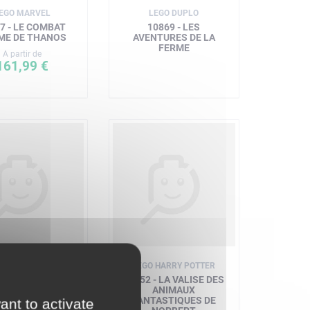
EGO MARVEL
LEGO DUPLO
7 - LE COMBAT
10869 - LES
ME DE THANOS
AVENTURES DE LA
FERME
A partir de
161,99 €
EGO FRIENDS
LEGO HARRY POTTER
 - LE CAMION DE
75952 - LA VALISE DES
SERVICE
ANIMAUX
FANTASTIQUES DE
ant to activate
A partir de