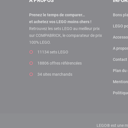
A PROPOS
INFO
Prenez le temps de comparer…
Bons pl
et achetez vos LEGO moins chers !
LEGO po
Retrouvez les sets LEGO au meilleur prix
sur COMPABRICK, le comparateur de prix
Accesso
100% LEGO.
A propo
11134 sets LEGO
Contact
18806 offres
référencées
Plan du 
34 sites marchands
Mention
Politiqu
LEGO® est une mar