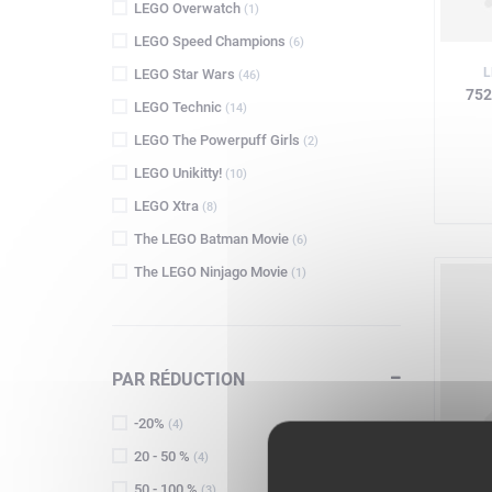
LEGO Overwatch
(1)
LEGO Speed Champions
(6)
L
LEGO Star Wars
(46)
752
LEGO Technic
(14)
LEGO The Powerpuff Girls
(2)
LEGO Unikitty!
(10)
LEGO Xtra
(8)
The LEGO Batman Movie
(6)
The LEGO Ninjago Movie
(1)
PAR RÉDUCTION
-20%
(4)
20 - 50 %
(4)
50 - 100 %
L
(3)