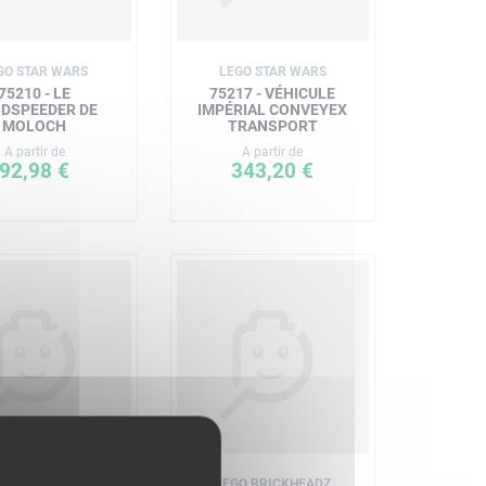
GO STAR WARS
LEGO STAR WARS
75210 - LE
75217 - VÉHICULE
DSPEEDER DE
IMPÉRIAL CONVEYEX
MOLOCH
TRANSPORT
A partir de
A partir de
92,98 €
343,20 €
LEGO CITY
LEGO BRICKHEADZ