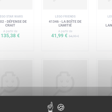
EGO STAR WARS
LEGO FRIENDS
LE
02 - DÉFENSE DE
41346 - LA BOÎTE DE
CRAIT
L'AMITIÉ
LAN
A partir de
A partir de
135,38 €
41,99 €
54,99 €
EGO STAR WARS
LEGO ELVES