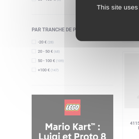
75
This site uses
IMP
PAR TRANCHE DE PRIX
-20 €
(28)
20 - 50 €
(68)
50 - 100 €
(109)
+100 €
(147)
411