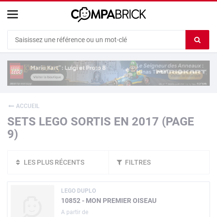
Cookies management panel
Ef
le
co
du
c
ACCUEIL
SETS LEGO SORTIS EN 2017 (PAGE
9)
LES PLUS RÉCENTS
FILTRES
LEGO DUPLO
10852 - MON PREMIER OISEAU
A partir de