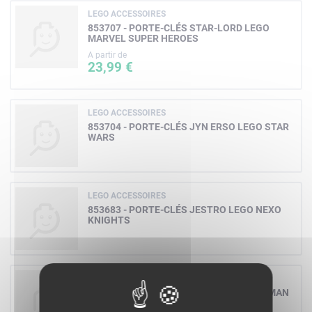
LEGO ACCESSOIRES
853707 - PORTE-CLÉS STAR-LORD LEGO
MARVEL SUPER HEROES
A partir de
23,99 €
LEGO ACCESSOIRES
853704 - PORTE-CLÉS JYN ERSO LEGO STAR
WARS
LEGO ACCESSOIRES
853683 - PORTE-CLÉS JESTRO LEGO NEXO
KNIGHTS
LEGO ACCESSOIRES
853633 - PORTE-CLÉS JOKER LEGO BATMAN
LE FILM