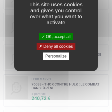
This site uses cookies
and gives you control
over what you want to
LEGO NEXO KNIGHTS
activate
70373 - COMBO NEXO POUVOIRS
A partir de
3,99 €
OK, accept all
Deny all cookies
THE LEGO BATMAN MOVIE
70914 - L'ATTAQUE DU CAMION TOXIQUE DE
Personalize
BANE
LEGO MARVEL
76088 - THOR CONTRE HULK : LE COMBAT
DANS L'ARÈNE
A partir de
240,72 €