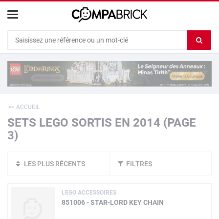
Cookies management panel
Ef
le
co
du
c
ACCUEIL
SETS LEGO SORTIS EN 2014 (PAGE
3)
LES PLUS RÉCENTS
FILTRES
LEGO ACCESSOIRES
851006 - STAR-LORD KEY CHAIN