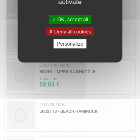
activate
A partir de
72,60 €
OK, accept all
LEGO DIVERS
Deny all cookies
40118 - BUILDABLE BRICK BOX 2X2
Personalize
LEGO STAR WARS
30246 - IMPERIAL SHUTTLE
A partir de
58,03 €
LEGO FRIENDS
5002113 - BEACH HAMMOCK