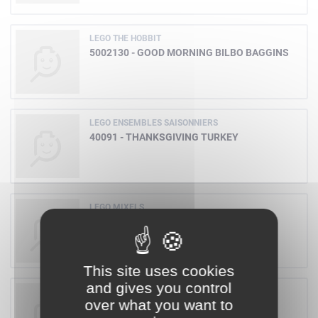
LEGO THE HOBBIT
5002130 - GOOD MORNING BILBO BAGGINS
LEGO ENSEMBLES SAISONNIERS
40091 - THANKSGIVING TURKEY
LEGO MIXELS
41509 - SLUMBO
This site uses cookies
and gives you control
LEGO CITY
over what you want to
30228 - POLICE ATV