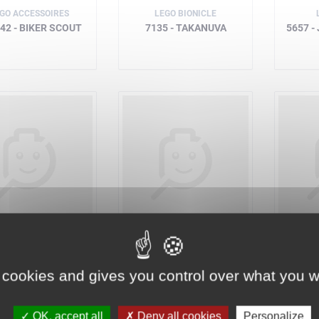
GO ACCESSOIRES
LEGO BIONICLE
42 - BIKER SCOUT
7135 - TAKANUVA
5657 -
LEGO ATLANTIS
LEGO CITY
L
072 - SEA JET
7206 - FIRE
8073 
HELICOPTER
 cookies and gives you control over what you w
A partir de
91,99 €
OK, accept all
Deny all cookies
Personalize