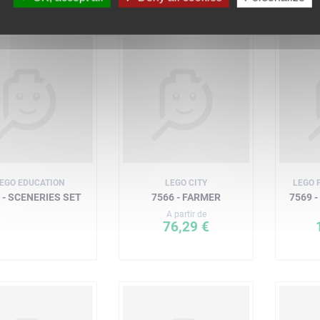
EGO EDUCATION
LEGO CITY
LEGO 
 - SCENERIES SET
7566 - FARMER
7569 
A partir de
76,29 €