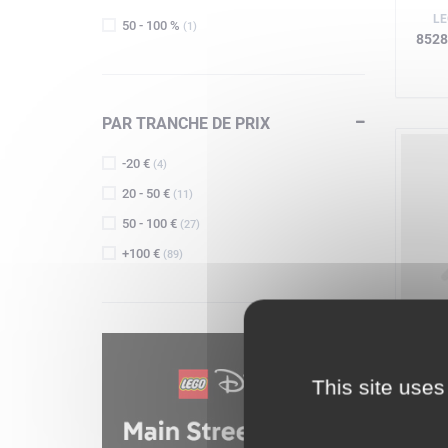
LE
50 - 100 %
(1)
8528
PAR TRANCHE DE PRIX
-20 €
(4)
20 - 50 €
(11)
50 - 100 €
(27)
+100 €
(89)
8
This site uses