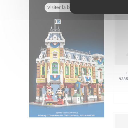
L
9385