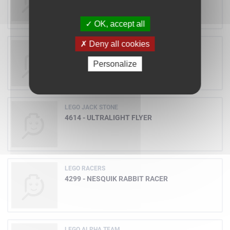
A partir de
171,41 €
OK, accept all
Deny all cookies
LEGO JACK STONE
1435 - SUPER GLIDER
Personalize
LEGO JACK STONE
4614 - ULTRALIGHT FLYER
LEGO RACERS
4299 - NESQUIK RABBIT RACER
LEGO ALPHA TEAM