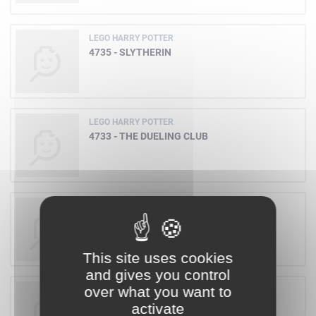
LEGO HARRY POTTER
4735 - SLYTHERIN
LEGO HARRY POTTER
4733 - THE DUELING CLUB
LEGO HARRY POTTER
4729 - DUMBLEDORE'S OFFICE
This site uses cookies
and gives you control
over what you want to
LEGO HARRY POTTER
4726 - QUIDDITCH PRACTICE
activate