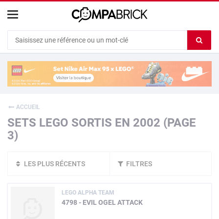
Cookies management panel
Ef
le
co
du
c
ACCUEIL
SETS LEGO SORTIS EN 2002 (PAGE
3)
LES PLUS RÉCENTS
FILTRES
LEGO ALPHA TEAM
4798 - EVIL OGEL ATTACK