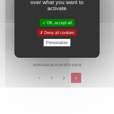
LEGO TECHNIC
over what you want to
8230 - COASTAL COP BUGGY
activate
OK, accept all
LEGO TECHNIC
Deny all cookies
8425 - BLACK FALCON
Personalize
AFFICHAGE DE 49-58 SETS SUR 58
1
2
3