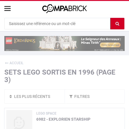
Cookies management panel
Ef
le
co
du
c
ACCUEIL
SETS LEGO SORTIS EN 1996 (PAGE
3)
LES PLUS RÉCENTS
FILTRES
LEGO SPACE
6982 - EXPLORIEN STARSHIP